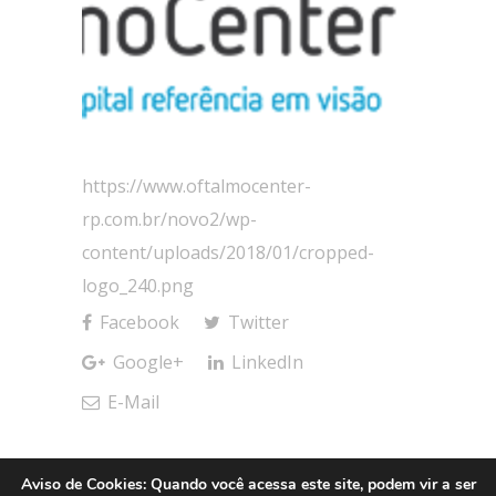
https://www.oftalmocenter-
rp.com.br/novo2/wp-
content/uploads/2018/01/cropped-
logo_240.png
Facebook
Twitter
Google+
LinkedIn
E-Mail
Aviso de Cookies: Quando você acessa este site, podem vir a ser