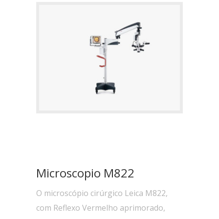
Microscopio M822
O microscópio cirúrgico Leica M822,
com Reflexo Vermelho aprimorado,