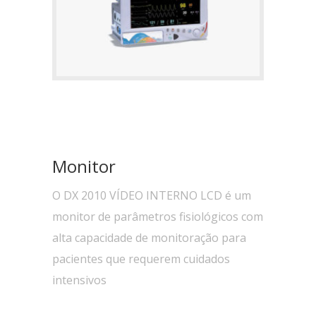
Monitor
O DX 2010 VÍDEO INTERNO LCD é um
monitor de parâmetros fisiológicos com
alta capacidade de monitoração para
pacientes que requerem cuidados
intensivos