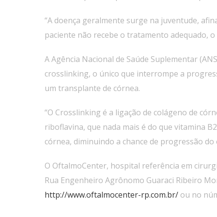
“A doença geralmente surge na juventude, afin
paciente não recebe o tratamento adequado, o 
A Agência Nacional de Saúde Suplementar (ANS)
crosslinking, o único que interrompe a progres
um transplante de córnea.
“O Crosslinking é a ligação de colágeno de cór
riboflavina, que nada mais é do que vitamina B2
córnea, diminuindo a chance de progressão do c
O OftalmoCenter, hospital referência em cirurgi
Rua Engenheiro Agrônomo Guaraci Ribeiro Monte
http://www.oftalmocenter-rp.com.br/
ou no núm