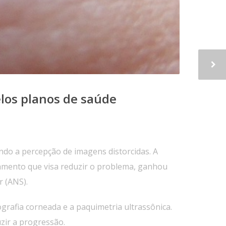
los planos de saúde
ndo a percepção de imagens distorcidas. A
tamento que visa reduzir o problema, ganhou
 (ANS).
ografia corneada e a paquimetria ultrassônica.
zir a progressão.