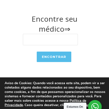
Encontre seu
médico⇒
Aviso de Cookies: Quando você acessa este site, podem vir a ser
coletados alguns dados relacionados ao seu dispositivo, bem
como cookies, a fim de que possamos operacionalizar os nossos
sistemas e fornecer conteúdos personalizados para você. Para
saber mais sobre cookies acesse a nossa
Política de
Oftalmocenter
- Todos os direitos reservados.
Privacidade
. Caso queira desativar, clique em
Configurações
.
Estamos On